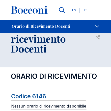
Lingue
EN
IT
Contatti
-
Orario di
Orario di Ricevimento Docenti
ricevimento
Open s
Docenti
ORARIO DI RICEVIMENTO
Codice 6146
Nessun orario di ricevimento disponibile