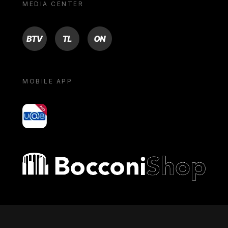
MEDIA CENTER
BTV
TL
ON
MOBILE APP
yoU@B
Bocconi shop