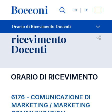
Lingue
EN
IT
Contatti
-
Orario di
Orario di Ricevimento Docenti
ricevimento
Open s
Docenti
ORARIO DI RICEVIMENTO
6176 - COMUNICAZIONE DI
MARKETING / MARKETING