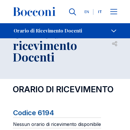
Lingue
EN
IT
Contatti
-
Orario di
Orario di Ricevimento Docenti
ricevimento
Open s
Docenti
ORARIO DI RICEVIMENTO
Codice 6194
Nessun orario di ricevimento disponibile