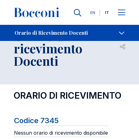
Lingue
EN
IT
Contatti
-
Orario di
Orario di Ricevimento Docenti
ricevimento
Open s
Docenti
ORARIO DI RICEVIMENTO
Codice 7345
Nessun orario di ricevimento disponibile