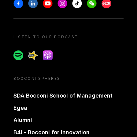
Stay in touch
Facebook
Linkedin
Youtube
Instagram
Tiktok
Weechat
Xiaohongshu/
LISTEN TO OUR PODCAST
Spotify
Spreaker
Apple podcast
BOCCONI SPHERES
SDA Bocconi School of Management
Egea
Alumni
B4i - Bocconi for innovation