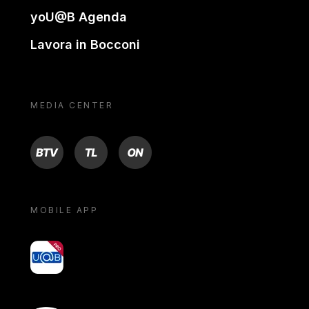
yoU@B Agenda
Lavora in Bocconi
MEDIA CENTER
BTV
TL
ON
MOBILE APP
yoU@B