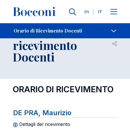
Lingue
EN
IT
Contatti
-
Orario di
Orario di Ricevimento Docenti
ricevimento
Open s
Docenti
ORARIO DI RICEVIMENTO
DE PRA, Maurizio
Dettagli del ricevimento