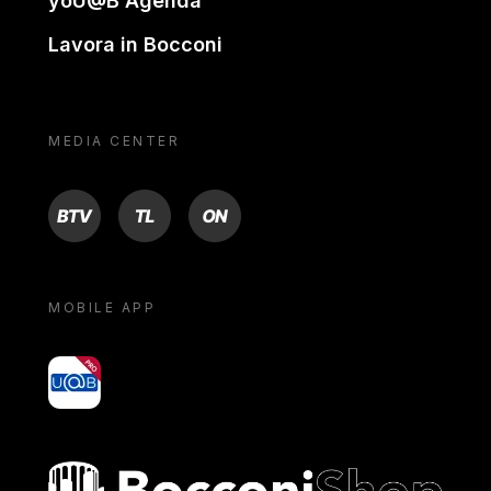
yoU@B Agenda
Lavora in Bocconi
MEDIA CENTER
BTV
TL
ON
MOBILE APP
yoU@B
Bocconi shop