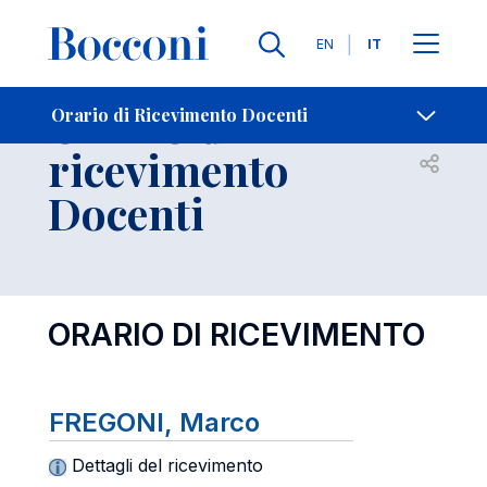
Lingue
EN
IT
Contatti
-
Orario di
Orario di Ricevimento Docenti
ricevimento
Open s
Docenti
ORARIO DI RICEVIMENTO
FREGONI, Marco
Dettagli del ricevimento