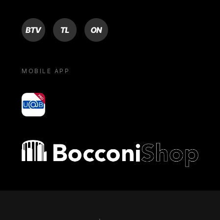
BTV
TL
ON
MOBILE APP
yoU@B
Bocconi shop