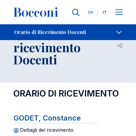
Lingue
EN
IT
Contatti
-
Orario di
Orario di Ricevimento Docenti
ricevimento
Open s
Docenti
ORARIO DI RICEVIMENTO
GODET, Constance
Dettagli del ricevimento