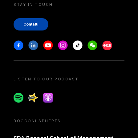
STAY IN TOUCH
Contatti
Stay in touch
Facebook
Linkedin
Youtube
Instagram
Tiktok
Weechat
Xiaohongshu/
LISTEN TO OUR PODCAST
Spotify
Spreaker
Apple podcast
BOCCONI SPHERES