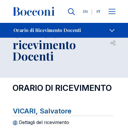
Lingue
EN
IT
Contatti
-
Orario di
Orario di Ricevimento Docenti
ricevimento
Open s
Docenti
ORARIO DI RICEVIMENTO
VICARI, Salvatore
Dettagli del ricevimento