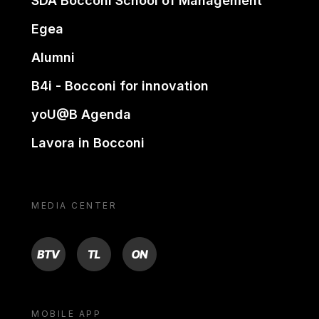
SDA Bocconi School of Management
Egea
Alumni
B4i - Bocconi for innovation
yoU@B Agenda
Lavora in Bocconi
MEDIA CENTER
BTV
TL
ON
MOBILE APP