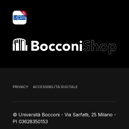
yoU@B
Bocconi shop
Piè di pagina
PRIVACY
ACCESSIBILITÀ DIGITALE
© Università Bocconi - Via Sarfatti, 25 Milano -
PI 03628350153