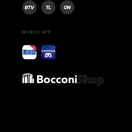
BTV
TL
ON
MOBILE APP
yoU@B
Campus VR
Bocconi shop