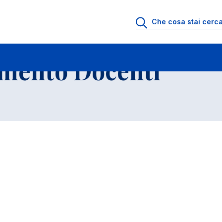
io di Ricevimento Docenti
Elenco Docenti e Ricercatori
imento Docenti