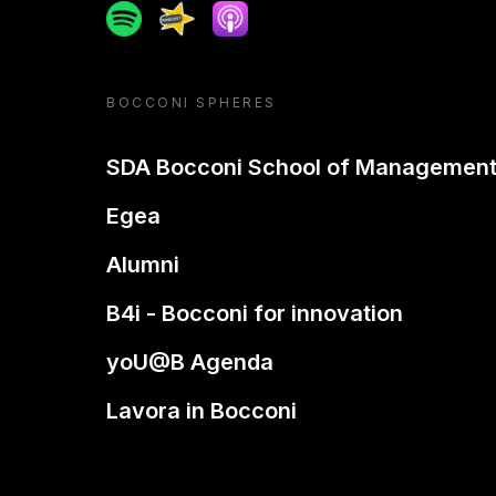
Spotify
Spreaker
Apple podcast
BOCCONI SPHERES
SDA Bocconi School of Managemen
Egea
Alumni
B4i - Bocconi for innovation
yoU@B Agenda
Lavora in Bocconi