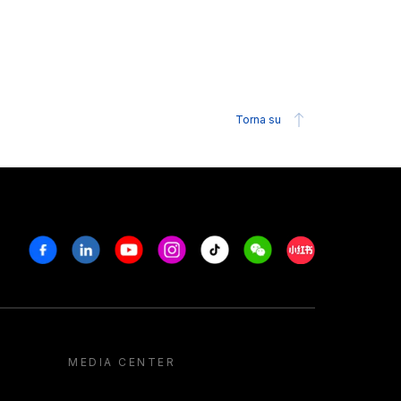
Torna su
Facebook
Linkedin
Youtube
Instagram
Tiktok
Weechat
Xiaohongshu/R
MEDIA CENTER