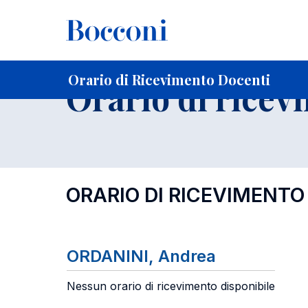
-
Home
Per studenti iscritti
Orari, Aule e Calendari
Orar
Orario di Ricevimento Docenti
Orario di ricev
ORARIO DI RICEVIMENTO
ORDANINI, Andrea
Nessun orario di ricevimento disponibile