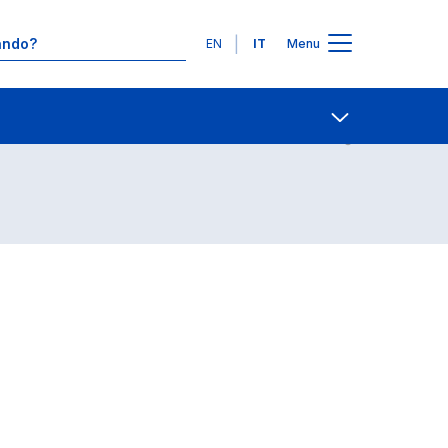
Lingue
EN
IT
Menu
Contatti
Open share