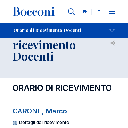
Lingue
EN
IT
Contatti
-
Orario di
Orario di Ricevimento Docenti
ricevimento
Open s
Docenti
ORARIO DI RICEVIMENTO
CARONE, Marco
Dettagli del ricevimento