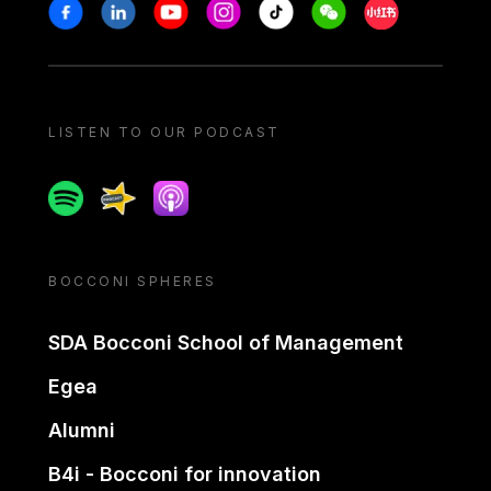
Stay in touch
Facebook
Linkedin
Youtube
Instagram
Tiktok
Weechat
Xiaohongshu/
LISTEN TO OUR PODCAST
Spotify
Spreaker
Apple podcast
BOCCONI SPHERES
SDA Bocconi School of Management
Egea
Alumni
B4i - Bocconi for innovation