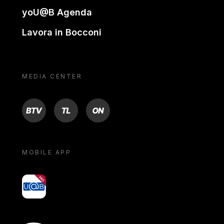
yoU@B Agenda
Lavora in Bocconi
MEDIA CENTER
BTV
TL
ON
MOBILE APP
yoU@B