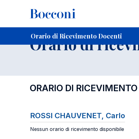
-
Home
Per studenti iscritti
Orari, Aule e Calendari
Orar
Orario di Ricevimento Docenti
Orario di ricev
ORARIO DI RICEVIMENTO
ROSSI CHAUVENET, Carlo
Nessun orario di ricevimento disponibile