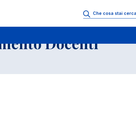
io di Ricevimento Docenti
Elenco Docenti e Ricercatori
imento Docenti