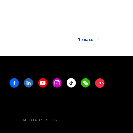
Torna su
Facebook
Linkedin
Youtube
Instagram
Tiktok
Weechat
Xiaohongshu/R
MEDIA CENTER