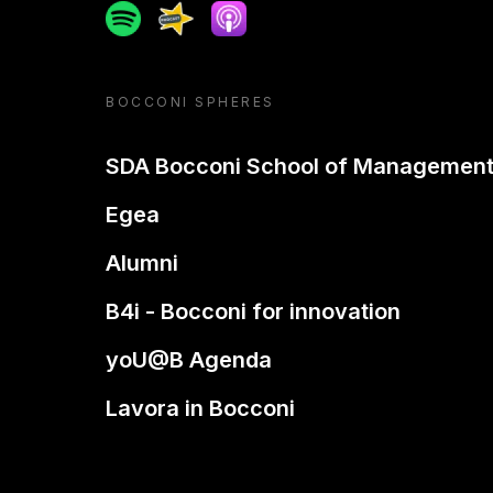
Spotify
Spreaker
Apple podcast
BOCCONI SPHERES
SDA Bocconi School of Managemen
Egea
Alumni
B4i - Bocconi for innovation
yoU@B Agenda
Lavora in Bocconi