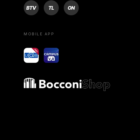
BTV
TL
ON
MOBILE APP
yoU@B
Campus VR
Bocconi shop