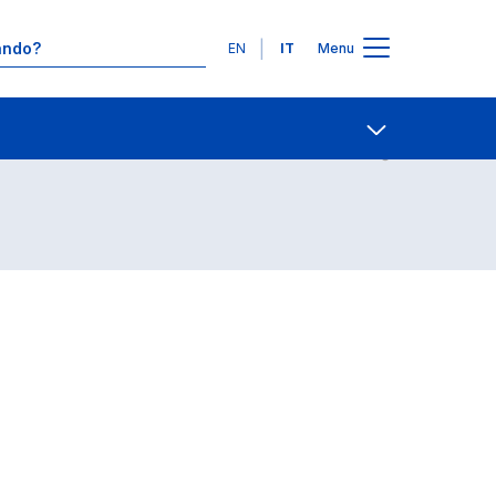
Lingue
EN
IT
Menu
Contatti
Open share