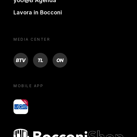
yoU@B Agenda
Lavora in Bocconi
MEDIA CENTER
BTV
TL
ON
MOBILE APP
yoU@B
Bocconi shop