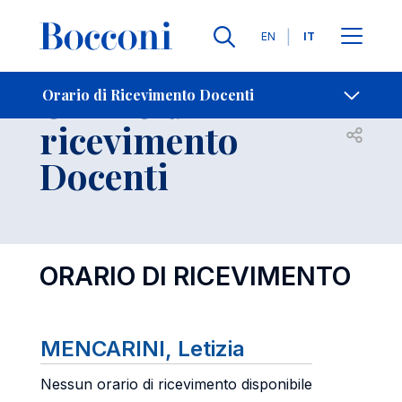
Lingue
EN
IT
Contatti
-
Orario di
Orario di Ricevimento Docenti
ricevimento
Open s
Docenti
ORARIO DI RICEVIMENTO
MENCARINI, Letizia
Nessun orario di ricevimento disponibile