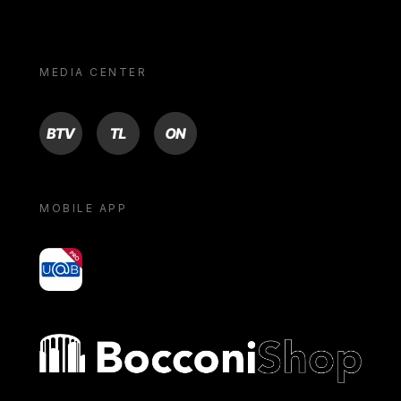
MEDIA CENTER
BTV
TL
ON
MOBILE APP
yoU@B
Bocconi shop