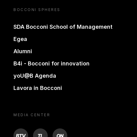
BOCCONI SPHERES
SDA Bocconi School of Management
Egea
Alumni
B4i - Bocconi for innovation
yoU@B Agenda
Lavora in Bocconi
MEDIA CENTER
BTV
TL
ON