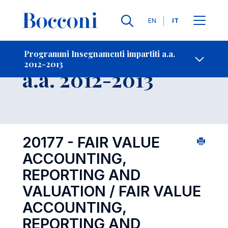
Lingue
EN
IT
Contatti
-
Insegnamento
Programmi Insegnamenti impartiti a.a.
2012-2013
Open s
a.a. 2012-2013
20177 - FAIR VALUE
ACCOUNTING,
REPORTING AND
VALUATION / FAIR VALUE
ACCOUNTING,
REPORTING AND