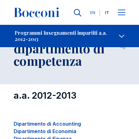
Lingue
EN
IT
Contatti
-
Insegnamenti per
Programmi Insegnamenti impartiti a.a.
2012-2013
dipartimento di
Open s
competenza
a.a. 2012-2013
Dipartimento di Accounting
Dipartimento di Economia
Dipartimento di Finanza