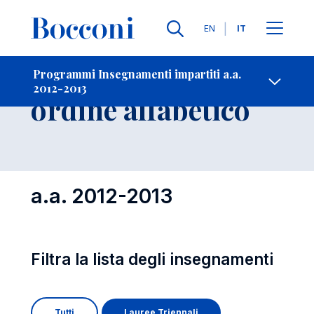
Lingue
EN
IT
Contatti
-
Insegnamenti in
Programmi Insegnamenti impartiti a.a.
2012-2013
Open s
ordine alfabetico
a.a. 2012-2013
Filtra la lista degli insegnamenti
Tutti
Lauree Triennali