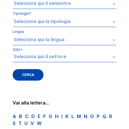
Tipologia*
Lingua
SSD*
Vai alla lettera...
A
B
C
D
E
F
G
H
I
K
L
M
N
O
P
Q
R
S
T
U
V
W