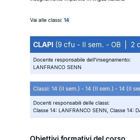
Vai alle classi:
14
CLAPI
(9 cfu - II sem. - OB | 
Docente responsabile dell'insegnamento:
LANFRANCO SENN
Classi:
14 (II sem.) -
14 (II sem.) -
14 (II s
Docenti responsabili delle classi:
Classe 14: LANFRANCO SENN, Classe 14: D
Obiettivi formativi del corso