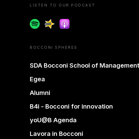
LISTEN TO OUR PODCAST
Spotify
Spreaker
Apple podcast
BOCCONI SPHERES
SDA Bocconi School of Managemen
Egea
Alumni
B4i - Bocconi for innovation
yoU@B Agenda
Lavora in Bocconi