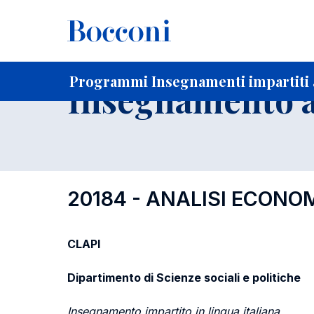
-
Home
Per studenti iscritti
Programmi degli insegnament
Elenco insegnamenti per dipartimento di competenza
Programmi Insegnamenti impartiti a
Insegnamento a
20184 - ANALISI ECONOM
CLAPI
Dipartimento di Scienze sociali e politiche
Insegnamento impartito in lingua italiana