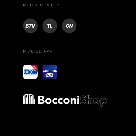
MEDIA CENTER
BTV
TL
ON
MOBILE APP
yoU@B
Campus VR
Bocconi shop