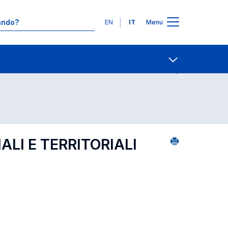
Lingue
EN
IT
Menu
3
Contatti
Open share
ALI E TERRITORIALI