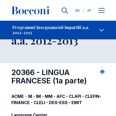
Lingue
EN
IT
Contatti
-
Insegnamento
Programmi Insegnamenti impartiti a.a.
2012-2013
Open s
a.a. 2012-2013
20366 - LINGUA
FRANCESE (1a parte)
ACME
-
M - IM - MM - AFC - CLAPI - CLEFIN-
FINANCE - CLELI - DES-ESS - EMIT
Language Center