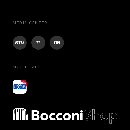
MEDIA CENTER
BTV
TL
ON
MOBILE APP
yoU@B
Bocconi shop