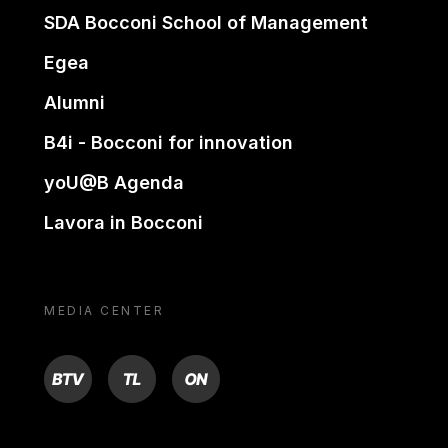
SDA Bocconi School of Management
Egea
Alumni
B4i - Bocconi for innovation
yoU@B Agenda
Lavora in Bocconi
MEDIA CENTER
BTV
TL
ON