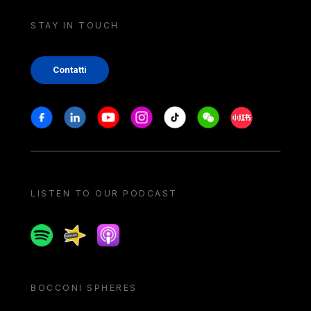
STAY IN TOUCH
Contatti
Stay in touch
Facebook
Linkedin
Youtube
Instagram
Tiktok
Weechat
Xiaohongshu/
LISTEN TO OUR PODCAST
Spotify
Spreaker
Apple podcast
BOCCONI SPHERES