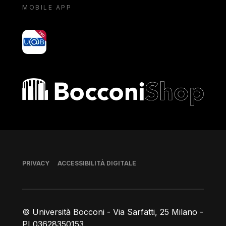
MOBILE APP
yoU@B
Bocconi shop
Piè di pagina
PRIVACY
ACCESSIBILITÀ DIGITALE
© Università Bocconi - Via Sarfatti, 25 Milano -
PI 03628350153