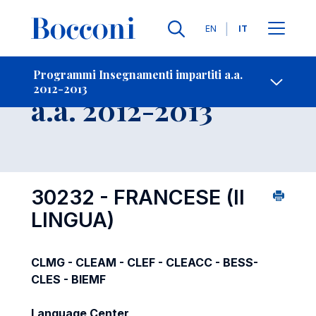
Lingue
EN
IT
Contatti
-
Insegnamento
Programmi Insegnamenti impartiti a.a.
2012-2013
Open s
a.a. 2012-2013
30232 - FRANCESE (II
LINGUA)
CLMG - CLEAM - CLEF - CLEACC - BESS-
CLES - BIEMF
Language Center