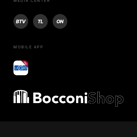
MEDIA CENTER
BTV
TL
ON
MOBILE APP
yoU@B
Bocconi shop