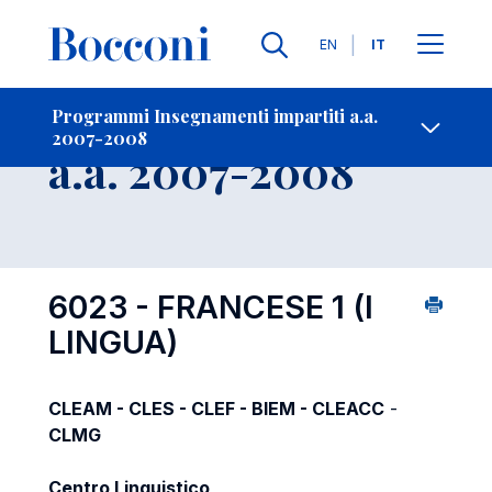
Lingue
EN
IT
Contatti
-
Insegnamento
Programmi Insegnamenti impartiti a.a.
2007-2008
Open s
a.a. 2007-2008
6023 - FRANCESE 1 (I
LINGUA)
CLEAM - CLES - CLEF - BIEM - CLEACC
-
CLMG
Centro Linguistico