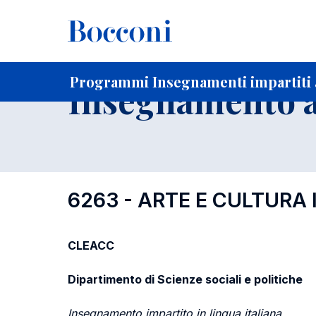
-
Home
Per studenti iscritti
Programmi degli insegnament
Programmi Insegnamenti impartiti 
Insegnamento a
6263 - ARTE E CULTURA 
CLEACC
Dipartimento di Scienze sociali e politiche
Insegnamento impartito in lingua italiana