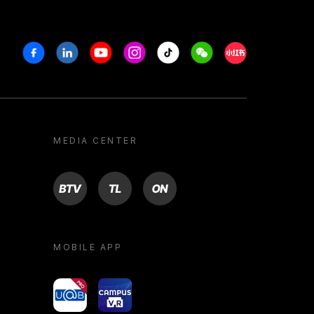
Facebook
Linkedin
Youtube
Instagram
Tiktok
Weechat
Xiaohongshu/R
MEDIA CENTER
BTV
TL
ON
MOBILE APP
yoU@B
Campus VR