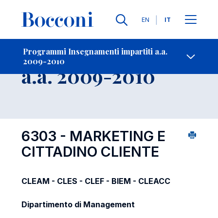
Lingue
EN
IT
Contatti
-
Insegnamento
Programmi Insegnamenti impartiti a.a.
2009-2010
Open s
a.a. 2009-2010
6303 - MARKETING E
CITTADINO CLIENTE
CLEAM - CLES - CLEF - BIEM - CLEACC
Dipartimento di Management