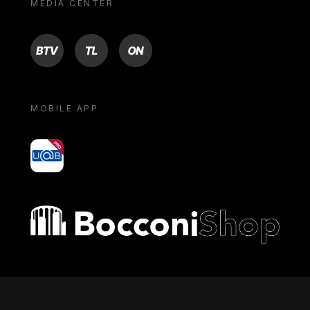
MEDIA CENTER
BTV
TL
ON
MOBILE APP
yoU@B
Bocconi shop