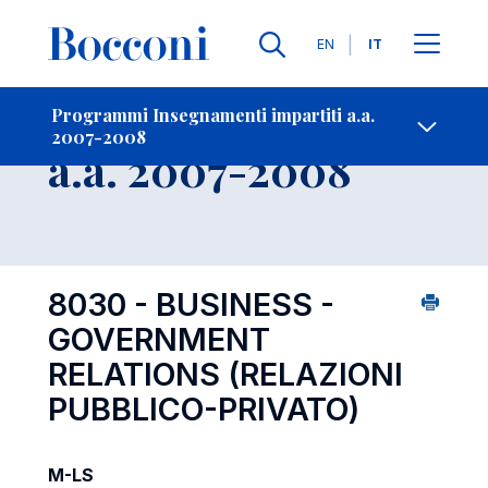
Lingue
EN
IT
Contatti
-
Insegnamento
Programmi Insegnamenti impartiti a.a.
2007-2008
Open s
a.a. 2007-2008
8030 - BUSINESS -
GOVERNMENT
RELATIONS (RELAZIONI
PUBBLICO-PRIVATO)
M-LS