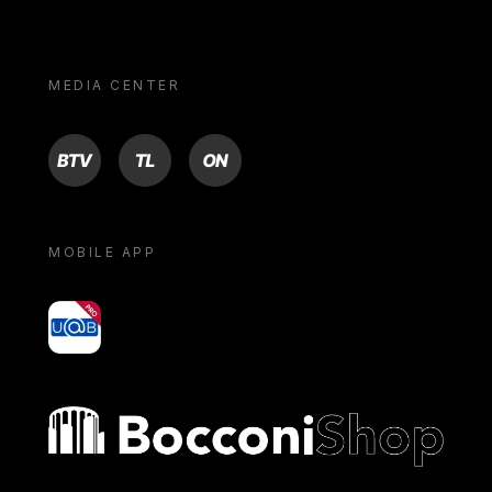
MEDIA CENTER
BTV
TL
ON
MOBILE APP
yoU@B
Bocconi shop