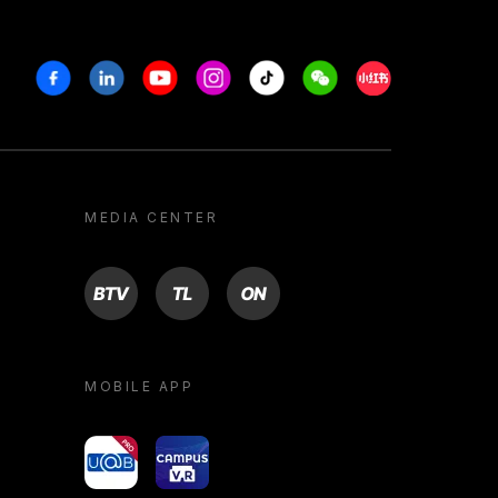
Facebook
Linkedin
Youtube
Instagram
Tiktok
Weechat
Xiaohongshu/R
MEDIA CENTER
BTV
TL
ON
MOBILE APP
yoU@B
Campus VR