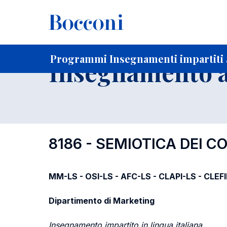
-
Home
Per studenti iscritti
Programmi degli insegnament
Programmi Insegnamenti impartiti 
Insegnamento a
8186 - SEMIOTICA DEI 
MM-LS - OSI-LS - AFC-LS - CLAPI-LS - CLEF
Dipartimento di Marketing
Insegnamento impartito in lingua italiana