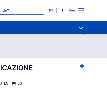
Lingue
EN
IT
Menu
08
Ricerca insegnamenti in ordine alfabetico
Contatti
Open share
NICAZIONE
LG-LS - M-LS