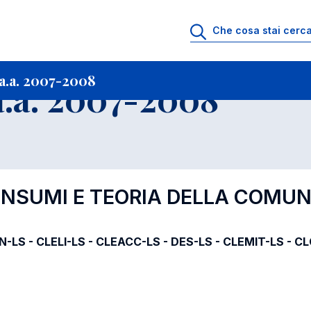
i
Archivio Insegnamenti
Programmi Insegnamenti impartiti a.a. 2007-20
a.a. 2007-2008
.a. 2007-2008
CONSUMI E TEORIA DELLA COMU
IN-LS - CLELI-LS - CLEACC-LS - DES-LS - CLEMIT-LS - C