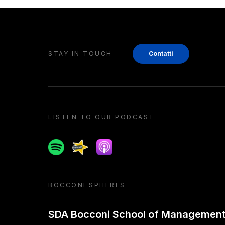
STAY IN TOUCH
Contatti
LISTEN TO OUR PODCAST
Spotify
Spreaker
Apple podcast
BOCCONI SPHERES
SDA Bocconi School of Managemen