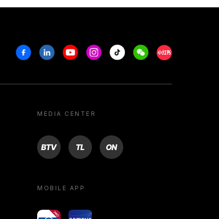
Facebook
Linkedin
Youtube
Instagram
Tiktok
Weechat
Xiaohongshu/R
MEDIA CENTER
BTV
TL
ON
MOBILE APP
yoU@B
Campus VR