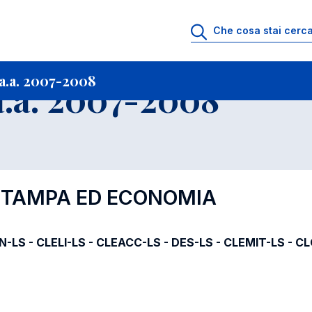
i
Archivio Insegnamenti
Programmi Insegnamenti impartiti a.a. 2007-20
a.a. 2007-2008
.a. 2007-2008
 STAMPA ED ECONOMIA
IN-LS - CLELI-LS - CLEACC-LS - DES-LS - CLEMIT-LS - C