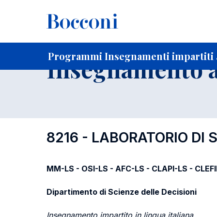
-
Home
Per studenti iscritti
Programmi degli insegnament
Programmi Insegnamenti impartiti 
Insegnamento a
8216 - LABORATORIO DI
MM-LS - OSI-LS - AFC-LS - CLAPI-LS - CLEF
Dipartimento di Scienze delle Decisioni
Insegnamento impartito in lingua italiana