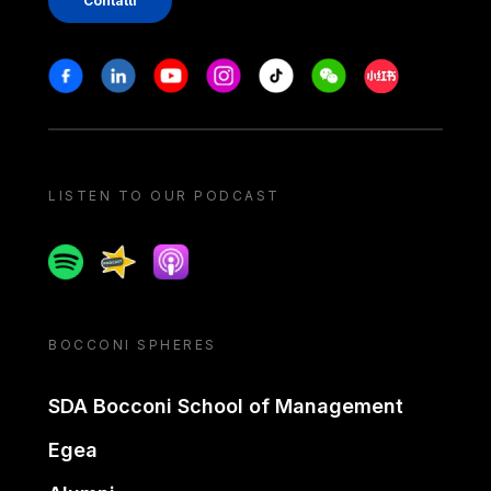
Contatti
Stay in touch
Facebook
Linkedin
Youtube
Instagram
Tiktok
Weechat
Xiaohongshu/
LISTEN TO OUR PODCAST
Spotify
Spreaker
Apple podcast
BOCCONI SPHERES
SDA Bocconi School of Management
Egea