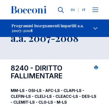
Lingue
EN
IT
Contatti
-
Insegnamento
Programmi Insegnamenti impartiti a.a.
2007-2008
Open s
a.a. 2007-2008
8240 - DIRITTO
FALLIMENTARE
MM-LS - OSI-LS - AFC-LS - CLAPI-LS -
CLEFIN-LS - CLELI-LS - CLEACC-LS - DES-LS
- CLEMIT-LS - CLG-LS - M-LS