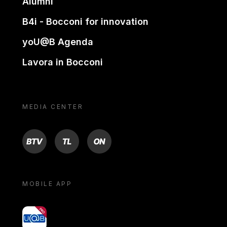
Alumni
B4i - Bocconi for innovation
yoU@B Agenda
Lavora in Bocconi
MEDIA CENTER
BTV
TL
ON
MOBILE APP
yoU@B