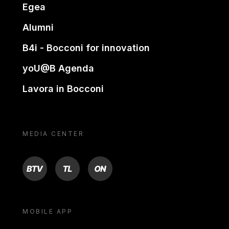
Egea
Alumni
B4i - Bocconi for innovation
yoU@B Agenda
Lavora in Bocconi
MEDIA CENTER
BTV
TL
ON
MOBILE APP