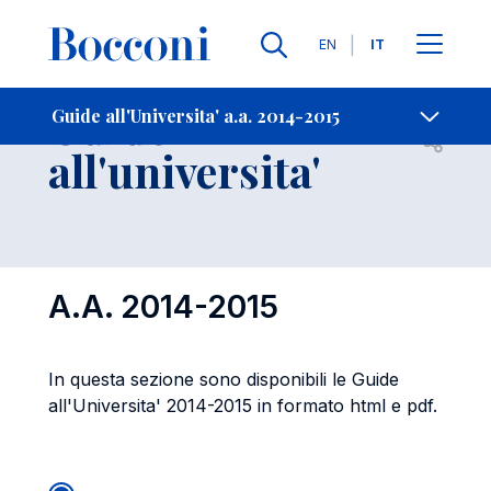
Lingue
EN
IT
Contatti
-
Guide
Guide all'Universita' a.a. 2014-2015
Open s
all'universita'
A.A. 2014-2015
In questa sezione sono disponibili le Guide
all'Universita' 2014-2015 in formato html e pdf.