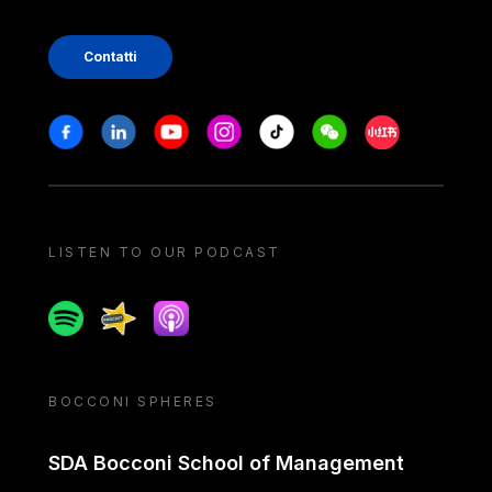
Contatti
Stay in touch
Facebook
Linkedin
Youtube
Instagram
Tiktok
Weechat
Xiaohongshu/
LISTEN TO OUR PODCAST
Spotify
Spreaker
Apple podcast
BOCCONI SPHERES
SDA Bocconi School of Management