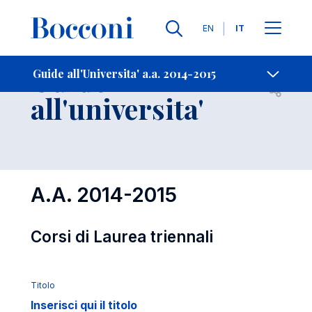
Lingue
EN
IT
Contatti
-
Guide
Guide all'Universita' a.a. 2014-2015
Open s
all'universita'
A.A. 2014-2015
Corsi di Laurea triennali
Titolo