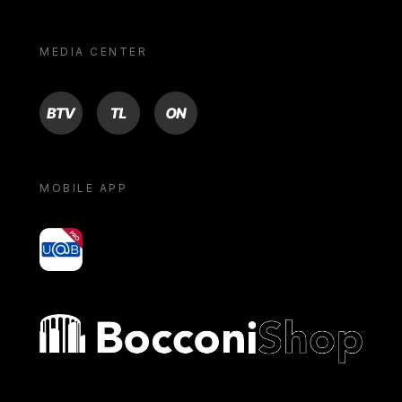
MEDIA CENTER
BTV
TL
ON
MOBILE APP
yoU@B
Bocconi shop