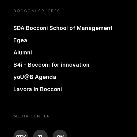
BOCCONI SPHERES
SDA Bocconi School of Management
Egea
Alumni
B4i - Bocconi for innovation
yoU@B Agenda
Lavora in Bocconi
MEDIA CENTER
BTV
TL
ON