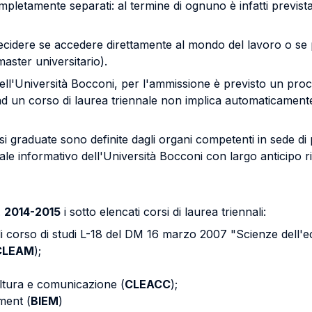
mpletamente separati: al termine di ognuno è infatti previst
decidere se accedere direttamente al mondo del lavoro o se p
master universitario).
dell'Università Bocconi, per l'ammissione è previsto un proce
d un corso di laurea triennale non implica automaticament
si graduate sono definite dagli organi competenti in sede di
ale informativo dell'Università Bocconi con largo anticipo ri
.
2014-2015
i sotto elencati corsi di laurea triennali:
 di corso di studi L-18 del DM 16 marzo 2007 "Scienze dell'e
CLEAM
);
tura e comunicazione (
CLEACC
);
ment (
BIEM
)