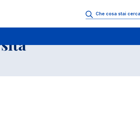
ll'Universita' a.a. 2014-2015
Corsi di Laurea triennali
sita'