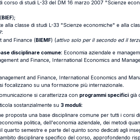
e di corso di studi L-33 del DM 16 marzo 2007 "Scienze eco
(
BIEF
);
te alla classe di studi L-33 "Scienze economiche" e alla cla
7:
 and Finance (
BIEMF
) (
attivo solo per il secondo ed il te
base disciplinare comune
: Economia aziendale e managem
anagement and Finance, International Economics and Manag
, Management and Finance, International Economics and Ma
si focalizzano su una formazione più internazionale.
omunicazione si caratterizza con
programmi specifici
già 
rticola sostanzialmente su
3 moduli
:
viene proposta una base disciplinare comune per tutti i corsi 
nomia politica, dell'economia aziendale, dei metodi quantita
 il quarto semestre e parte del quinto sono dedicati agli ins
'ambito disciplinare specifico del corso, approfondendo risp