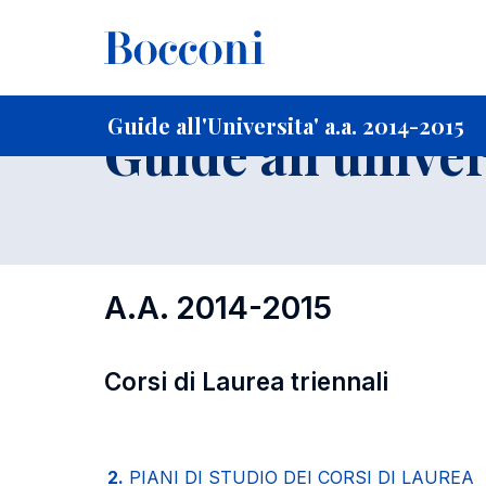
-
Home
Per studenti iscritti
Guide all'Universita'
Guide a
Guide all'Universita' a.a. 2014-2015
Guide all'univer
A.A. 2014-2015
Corsi di Laurea triennali
2.
PIANI DI STUDIO DEI CORSI DI LAUREA