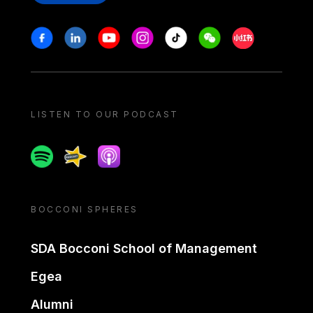
Stay in touch
Facebook
Linkedin
Youtube
Instagram
Tiktok
Weechat
Xiaohongshu/
LISTEN TO OUR PODCAST
Spotify
Spreaker
Apple podcast
BOCCONI SPHERES
SDA Bocconi School of Management
Egea
Alumni