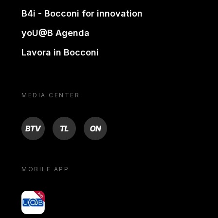
B4i - Bocconi for innovation
yoU@B Agenda
Lavora in Bocconi
MEDIA CENTER
BTV
TL
ON
MOBILE APP
yoU@B