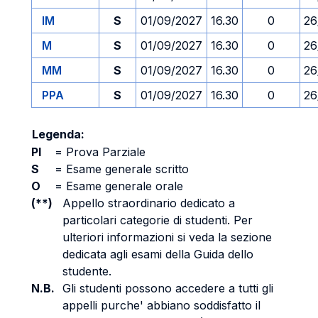
IM
S
01/09/2027
16.30
0
26
M
S
01/09/2027
16.30
0
26
MM
S
01/09/2027
16.30
0
26
PPA
S
01/09/2027
16.30
0
26
Legenda:
PI
=
Prova Parziale
S
=
Esame generale scritto
O
=
Esame generale orale
(**)
Appello straordinario dedicato a
particolari categorie di studenti. Per
ulteriori informazioni si veda la sezione
dedicata agli esami della Guida dello
studente.
N.B.
Gli studenti possono accedere a tutti gli
appelli purche' abbiano soddisfatto il