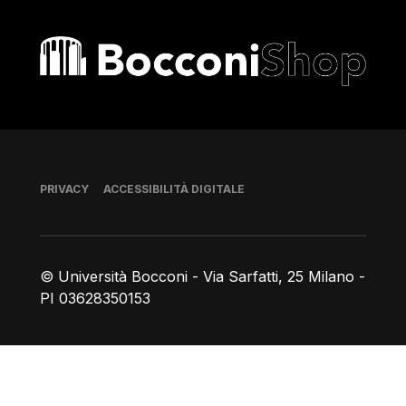
Bocconi shop
Piè di pagina
PRIVACY
ACCESSIBILITÀ DIGITALE
© Università Bocconi - Via Sarfatti, 25 Milano -
PI 03628350153