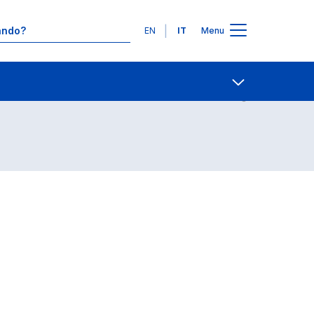
Lingue
EN
IT
Menu
Contatti
Open share