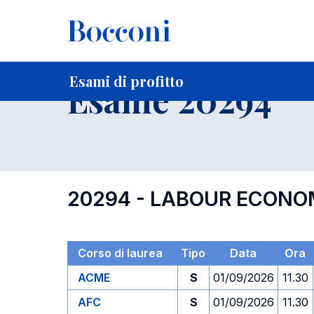
-
Home
Per studenti iscritti
Orari, Aule e Calendari
Esami
Esami di profitto
Esame 20294
20294 - LABOUR ECONO
Corso di laurea
Tipo
Data
Ora
ACME
S
01/09/2026
11.30
AFC
S
01/09/2026
11.30