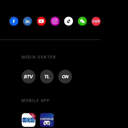
Facebook
Linkedin
Youtube
Instagram
Tiktok
Weechat
Xiaohongshu/R
MEDIA CENTER
BTV
TL
ON
MOBILE APP
yoU@B
Campus VR