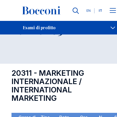
Lingue
EN
IT
Contatti
-
Esame 20311
Esami di profitto
Open s
20311 - MARKETING
INTERNAZIONALE /
INTERNATIONAL
MARKETING