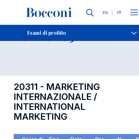
Lingue
EN
IT
Contatti
-
Esame 20311
Esami di profitto
Open s
20311 - MARKETING
INTERNAZIONALE /
INTERNATIONAL
MARKETING