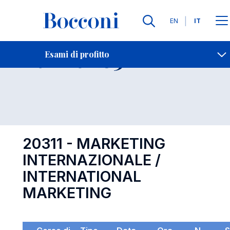
Lingue
EN
IT
Contatti
-
Esame 20311
Esami di profitto
Open s
20311 - MARKETING
INTERNAZIONALE /
INTERNATIONAL
MARKETING