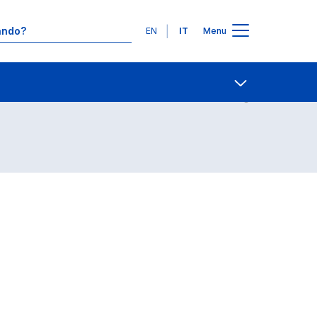
Lingue
EN
IT
Menu
Contatti
Open share