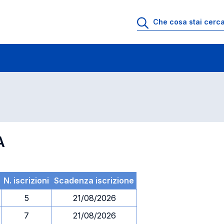
 di profitto
Esami in ordine di codice
A
N. iscrizioni
Scadenza iscrizione
5
21/08/2026
7
21/08/2026