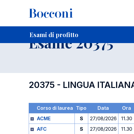
-
Home
Per studenti iscritti
Orari, Aule e Calendari
Esami
Esami di profitto
Esame 20375
20375 - LINGUA ITALIAN
Corso di laurea
Tipo
Data
Ora
ACME
S
27/08/2026
11.30
AFC
S
27/08/2026
11.30