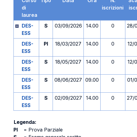
Corso
Tipo
Data
Ora
N.
Sc
di
iscrizioni
isc
laurea
DES-
S
03/09/2026
14.00
0
28/
ESS
DES-
PI
18/03/2027
14.00
0
12/
ESS
DES-
S
18/05/2027
14.00
0
12/
ESS
DES-
S
08/06/2027
09.00
0
01/
ESS
DES-
S
02/09/2027
14.00
0
27/
ESS
Legenda:
PI
=
Prova Parziale