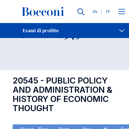
Lingue
EN
IT
Contatti
-
Esame 20545
Esami di profitto
Open s
20545 - PUBLIC POLICY
AND ADMINISTRATION &
HISTORY OF ECONOMIC
THOUGHT