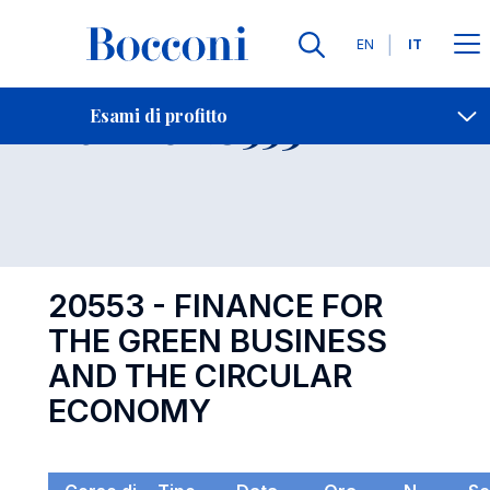
Lingue
EN
IT
Contatti
-
Esame 20553
Esami di profitto
Open s
20553 - FINANCE FOR
THE GREEN BUSINESS
AND THE CIRCULAR
ECONOMY