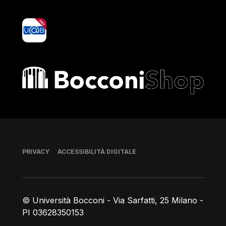
yoU@B
Bocconi shop
Piè di pagina
PRIVACY
ACCESSIBILITÀ DIGITALE
© Università Bocconi - Via Sarfatti, 25 Milano -
PI 03628350153