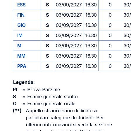
ESS
S
03/09/2027
16.30
0
30
FIN
S
03/09/2027
16.30
0
30
GIO
S
03/09/2027
16.30
0
30
IM
S
03/09/2027
16.30
0
30
M
S
03/09/2027
16.30
0
30
MM
S
03/09/2027
16.30
0
30
PPA
S
03/09/2027
16.30
0
30
Legenda:
PI
=
Prova Parziale
S
=
Esame generale scritto
O
=
Esame generale orale
(**)
Appello straordinario dedicato a
particolari categorie di studenti. Per
ulteriori informazioni si veda la sezione