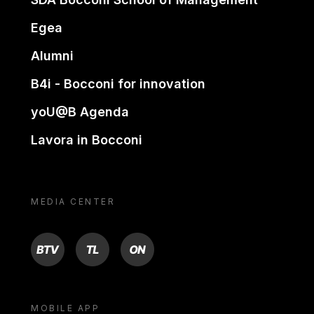
Egea
Alumni
B4i - Bocconi for innovation
yoU@B Agenda
Lavora in Bocconi
MEDIA CENTER
BTV
TL
ON
MOBILE APP