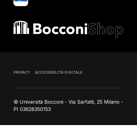
Bocconi shop
Piè di pagina
PRIVACY
ACCESSIBILITÀ DIGITALE
© Università Bocconi - Via Sarfatti, 25 Milano -
PI 03628350153