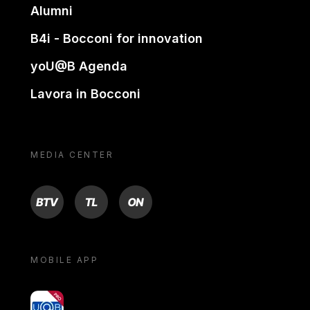
Alumni
B4i - Bocconi for innovation
yoU@B Agenda
Lavora in Bocconi
MEDIA CENTER
BTV
TL
ON
MOBILE APP
yoU@B