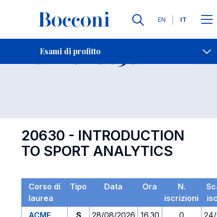
Lingue
EN
IT
Contatti
-
Esame 20630
Esami di profitto
Open s
20630 - INTRODUCTION
TO SPORT ANALYTICS
Corso di
Tipo
Data
Ora
N.
Sc
laurea
iscrizioni
is
ACME
S
28/08/2026
16.30
0
24/