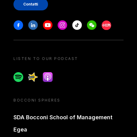
Contatti
Stay in touch
Facebook
Linkedin
Youtube
Instagram
Tiktok
Weechat
Xiaohongshu/
LISTEN TO OUR PODCAST
Spotify
Spreaker
Apple podcast
BOCCONI SPHERES
SDA Bocconi School of Management
Egea