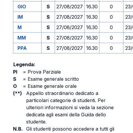
GIO
S
27/08/2027
16.30
0
23
IM
S
27/08/2027
16.30
0
23
M
S
27/08/2027
16.30
0
23
MM
S
27/08/2027
16.30
0
23
PPA
S
27/08/2027
16.30
0
23
Legenda:
PI
=
Prova Parziale
S
=
Esame generale scritto
O
=
Esame generale orale
(**)
Appello straordinario dedicato a
particolari categorie di studenti. Per
ulteriori informazioni si veda la sezione
dedicata agli esami della Guida dello
studente.
N.B.
Gli studenti possono accedere a tutti gli