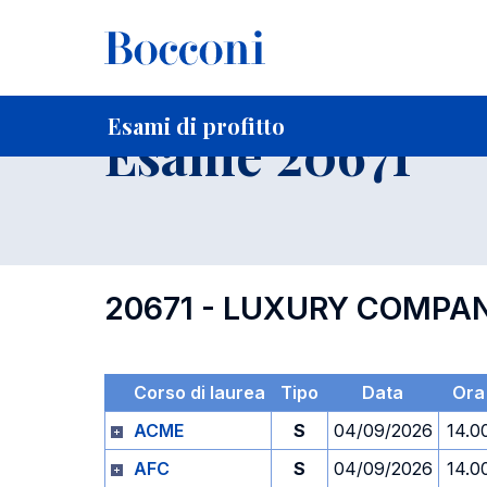
-
Home
Per studenti iscritti
Orari, Aule e Calendari
Esami
Esami di profitto
Esame 20671
20671 - LUXURY COMPA
Corso di laurea
Tipo
Data
Ora
ACME
S
04/09/2026
14.0
AFC
S
04/09/2026
14.0