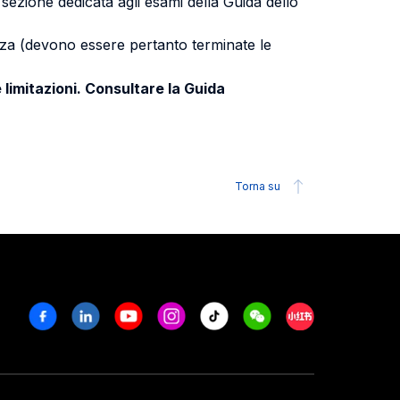
a sezione dedicata agli esami della Guida dello
uenza (devono essere pertanto terminate le
 limitazioni. Consultare la Guida
Torna su
Facebook
Linkedin
Youtube
Instagram
Tiktok
Weechat
Xiaohongshu/R