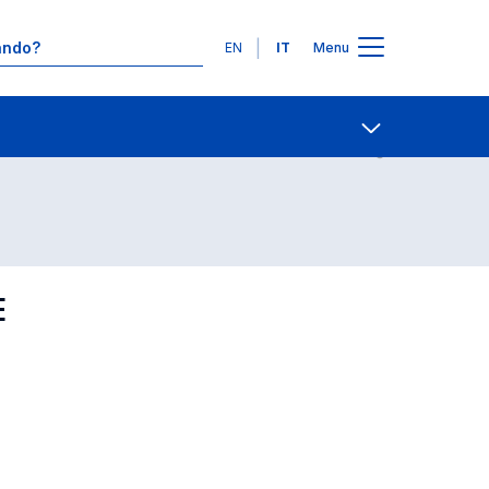
Lingue
EN
IT
Menu
Contatti
Open share
E