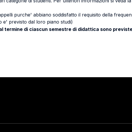
ri categorie di studenti. Per ulteriori informazioni si veda l
 appelli purche' abbiano soddisfatto il requisito della freq
 e' previsto dal loro piano studi)
 al termine di ciascun semestre di didattica sono previste
Stay in touch