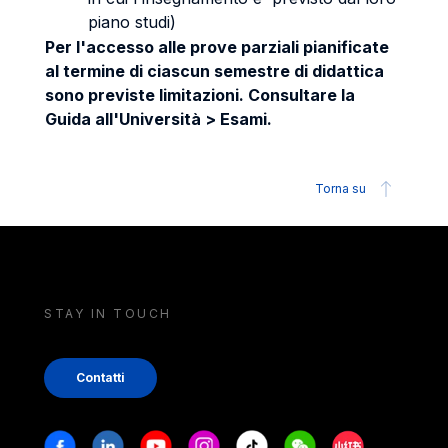
piano studi)
Per l'accesso alle prove parziali pianificate
al termine di ciascun semestre di didattica
sono previste limitazioni. Consultare la
Guida all'Università > Esami.
Torna su
STAY IN TOUCH
Contatti
Stay in touch
Facebook
Linkedin
Youtube
Instagram
Tiktok
Weechat
Xiaohongshu/