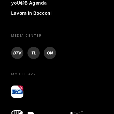
yoU@B Agenda
Lavora in Bocconi
MEDIA CENTER
BTV
TL
ON
MOBILE APP
yoU@B
Bocconi shop