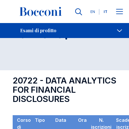
Lingue
EN
IT
Contatti
-
Esame 20722
Esami di profitto
Open s
20722 - DATA ANALYTICS
FOR FINANCIAL
DISCLOSURES
Corso
Tipo
Data
Ora
N.
Scad
di
iscrizioni
iscri