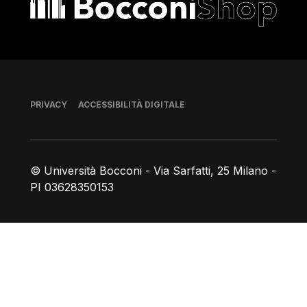
Piè di pagina
PRIVACY
ACCESSIBILITÀ DIGITALE
© Università Bocconi - Via Sarfatti, 25 Milano -
PI 03628350153