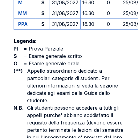
M
S
31/08/2027
16.30
0
25/08
MM
S
31/08/2027
16.30
0
25/08
PPA
S
31/08/2027
16.30
0
25/08
Legenda:
PI
=
Prova Parziale
S
=
Esame generale scritto
O
=
Esame generale orale
(**)
Appello straordinario dedicato a
particolari categorie di studenti. Per
ulteriori informazioni si veda la sezione
dedicata agli esami della Guida dello
studente.
N.B.
Gli studenti possono accedere a tutti gli
appelli purche' abbiano soddisfatto il
requisito della frequenza (devono essere
pertanto terminate le lezioni del semestre
in cui l'insegnamento e' previsto dal loro