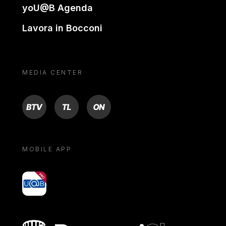
yoU@B Agenda
Lavora in Bocconi
MEDIA CENTER
BTV
TL
ON
MOBILE APP
yoU@B
Bocconi shop