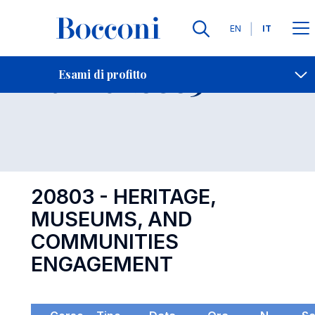
Lingue
EN
IT
Contatti
-
Esame 20803
Esami di profitto
Open s
20803 - HERITAGE,
MUSEUMS, AND
COMMUNITIES
ENGAGEMENT