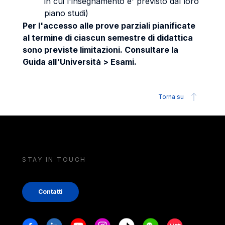
in cui l'insegnamento e' previsto dal loro
piano studi)
Per l'accesso alle prove parziali pianificate
al termine di ciascun semestre di didattica
sono previste limitazioni. Consultare la
Guida all'Università > Esami.
Torna su
STAY IN TOUCH
Contatti
Stay in touch
Facebook
Linkedin
Youtube
Instagram
Tiktok
Weechat
Xiaohongshu/