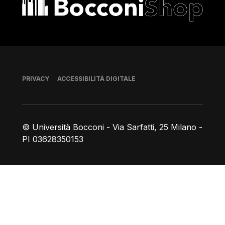
Piè di pagina
PRIVACY
ACCESSIBILITÀ DIGITALE
© Università Bocconi - Via Sarfatti, 25 Milano -
PI 03628350153