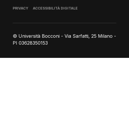
Piè di pagina
PRIVACY
ACCESSIBILITÀ DIGITALE
© Università Bocconi - Via Sarfatti, 25 Milano -
PI 03628350153