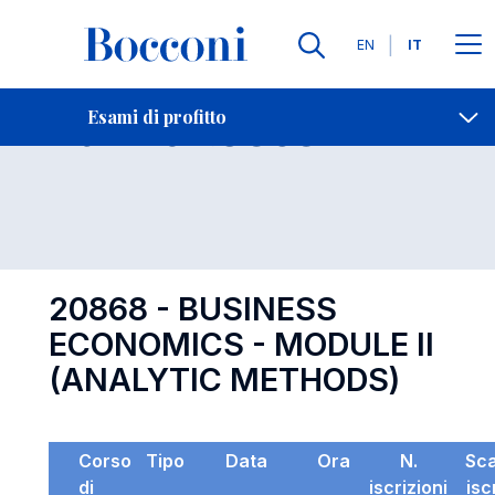
Lingue
EN
IT
Contatti
-
Esame 20868
Esami di profitto
Open s
20868 - BUSINESS
ECONOMICS - MODULE II
(ANALYTIC METHODS)
Corso
Tipo
Data
Ora
N.
Sc
di
iscrizioni
isc