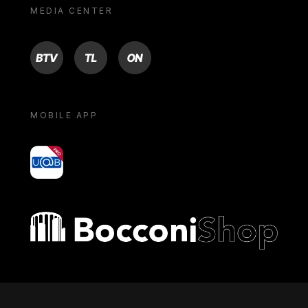
MEDIA CENTER
BTV
TL
ON
MOBILE APP
yoU@B
Bocconi shop