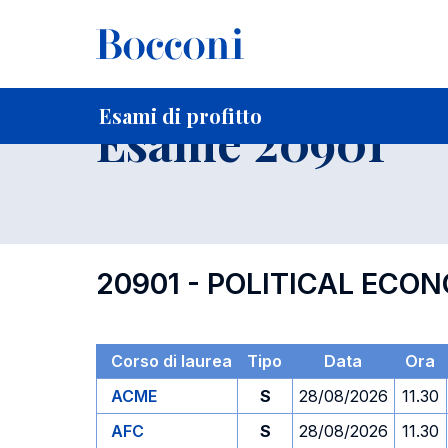
-
Home
Per studenti iscritti
Orari, Aule e Calendari
Esami
Esami di profitto
Esame 20901
20901 - POLITICAL ECO
Corso di laurea
Tipo
Data
Ora
ACME
S
28/08/2026
11.30
AFC
S
28/08/2026
11.30