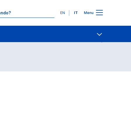
Lingue
EN
IT
Menu
Contatti
Open share