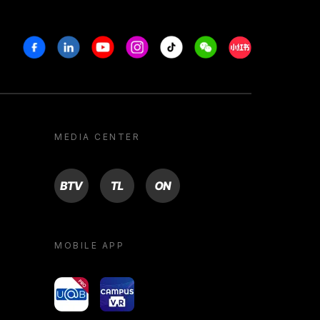
Facebook
Linkedin
Youtube
Instagram
Tiktok
Weechat
Xiaohongshu/R
MEDIA CENTER
BTV
TL
ON
MOBILE APP
yoU@B
Campus VR