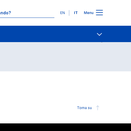
Lingue
EN
IT
Menu
Contatti
Open share
Torna su