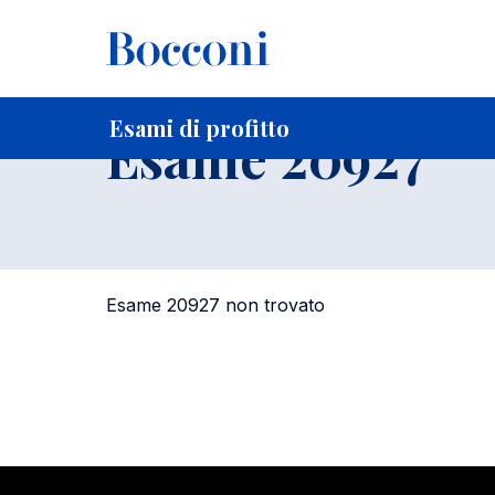
-
Home
Per studenti iscritti
Orari, Aule e Calendari
Esami
Esami di profitto
Esame 20927
Esame 20927 non trovato