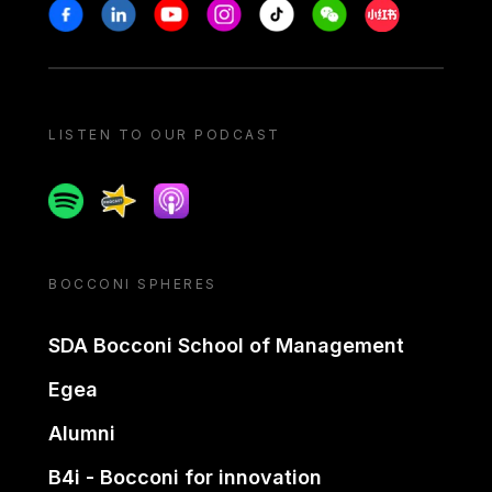
Stay in touch
Facebook
Linkedin
Youtube
Instagram
Tiktok
Weechat
Xiaohongshu/
LISTEN TO OUR PODCAST
Spotify
Spreaker
Apple podcast
BOCCONI SPHERES
SDA Bocconi School of Management
Egea
Alumni
B4i - Bocconi for innovation