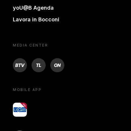
yoU@B Agenda
Lavora in Bocconi
MEDIA CENTER
BTV
TL
ON
MOBILE APP
yoU@B