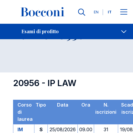
Lingue
EN
IT
Contatti
-
Esame 20956
Esami di profitto
Open s
20956 - IP LAW
Corso
Tipo
Data
Ora
N.
Scad
di
iscrizioni
iscri
laurea
IM
S
25/08/2026
09.00
31
19/08