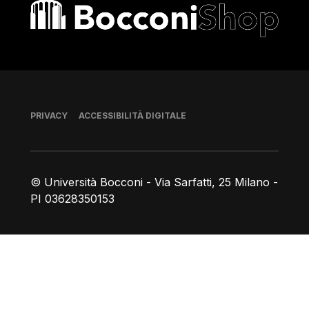
Bocconi shop
Piè di pagina
PRIVACY
ACCESSIBILITÀ DIGITALE
© Università Bocconi - Via Sarfatti, 25 Milano -
PI 03628350153