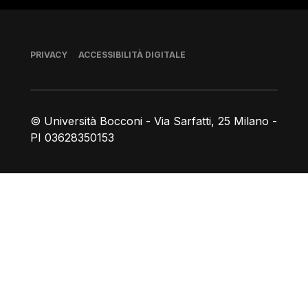
Piè di pagina
PRIVACY
ACCESSIBILITÀ DIGITALE
© Università Bocconi - Via Sarfatti, 25 Milano -
PI 03628350153