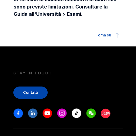
sono previste limitazioni. Consultare la
Guida all'Università > Esami.
Torna su
STAY IN TOUCH
Contatti
Stay in touch
Facebook
Linkedin
Youtube
Instagram
Tiktok
Weechat
Xiaohongshu/