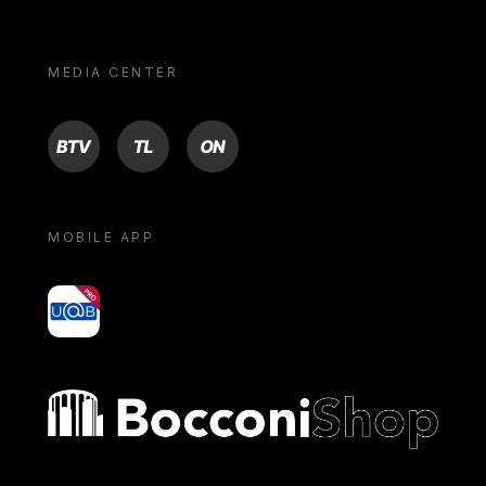
MEDIA CENTER
BTV
TL
ON
MOBILE APP
yoU@B
Bocconi shop