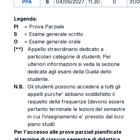
PPA
S
04/09/2027
11.30
0
31/0
Legenda:
PI
=
Prova Parziale
S
=
Esame generale scritto
O
=
Esame generale orale
(**)
Appello straordinario dedicato a
particolari categorie di studenti. Per
ulteriori informazioni si veda la sezione
dedicata agli esami della Guida dello
studente.
N.B.
Gli studenti possono accedere a tutti gli
appelli purche' abbiano soddisfatto il
requisito della frequenza (devono essere
pertanto terminate le lezioni del semestre
in cui l'insegnamento e' previsto dal loro
piano studi)
Per l'accesso alle prove parziali pianificate
al termine di ciascun semestre di didattica