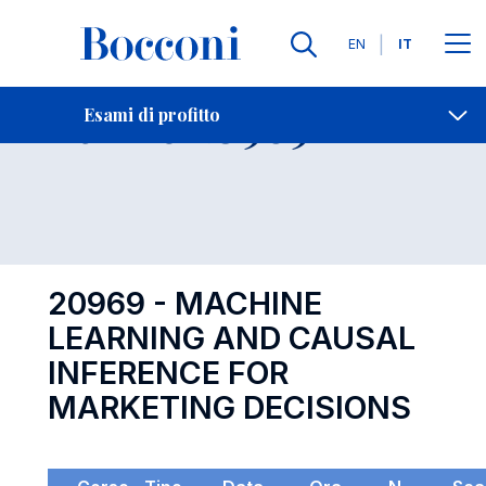
Lingue
EN
IT
Contatti
-
Esame 20969
Esami di profitto
Open s
20969 - MACHINE
LEARNING AND CAUSAL
INFERENCE FOR
MARKETING DECISIONS