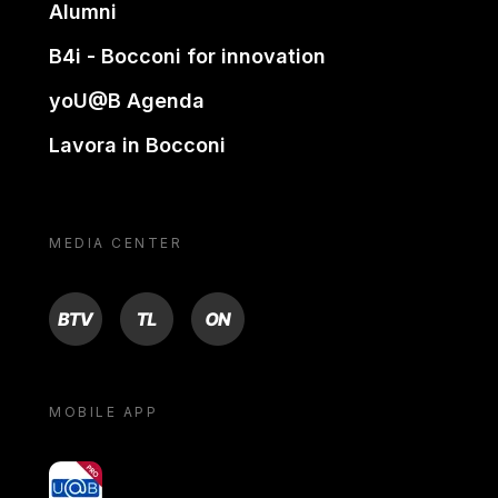
Alumni
B4i - Bocconi for innovation
yoU@B Agenda
Lavora in Bocconi
MEDIA CENTER
BTV
TL
ON
MOBILE APP
yoU@B