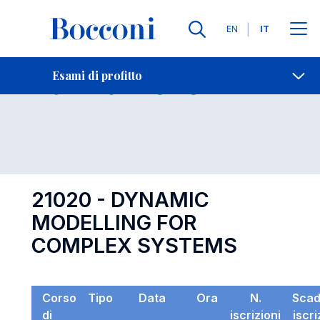
Lingue
EN
IT
Contatti
-
Esame 21020
Esami di profitto
Open s
21020 - DYNAMIC
MODELLING FOR
COMPLEX SYSTEMS
Corso
Tipo
Data
Ora
N.
Sca
di
iscrizioni
iscr