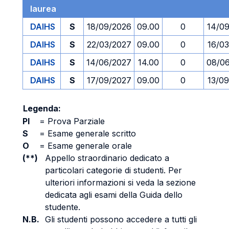
laurea
DAIHS
S
18/09/2026
09.00
0
14/0
DAIHS
S
22/03/2027
09.00
0
16/0
DAIHS
S
14/06/2027
14.00
0
08/0
DAIHS
S
17/09/2027
09.00
0
13/0
Legenda:
PI
=
Prova Parziale
S
=
Esame generale scritto
O
=
Esame generale orale
(**)
Appello straordinario dedicato a
particolari categorie di studenti. Per
ulteriori informazioni si veda la sezione
dedicata agli esami della Guida dello
studente.
N.B.
Gli studenti possono accedere a tutti gli