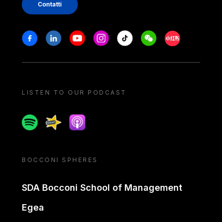
Contatti
Stay in touch
Facebook
Linkedin
Youtube
Instagram
Tiktok
Weechat
Xiaohongshu/
LISTEN TO OUR PODCAST
Spotify
Spreaker
Apple podcast
BOCCONI SPHERES
SDA Bocconi School of Management
Egea