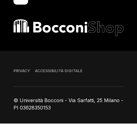
Bocconi shop
Piè di pagina
PRIVACY
ACCESSIBILITÀ DIGITALE
© Università Bocconi - Via Sarfatti, 25 Milano -
PI 03628350153