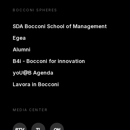
BOCCONI SPHERES
SDA Bocconi School of Management
Egea
Alumni
B4i - Bocconi for innovation
yoU@B Agenda
Lavora in Bocconi
MEDIA CENTER
BTV
TL
ON