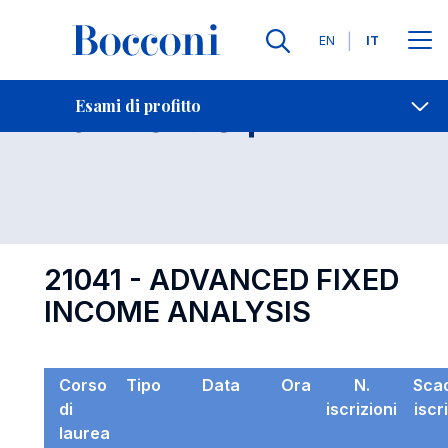
Lingue
EN
IT
Contatti
-
Esame 21041
Esami di profitto
Open s
21041 - ADVANCED FIXED
INCOME ANALYSIS
Corso
Tipo
Data
Ora
N.
Sca
di
iscrizioni
iscr
laurea