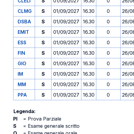
CLELI
S
01/09/2027
16.30
0
26/0
CLMG
S
01/09/2027
16.30
0
26/0
DSBA
S
01/09/2027
16.30
0
26/0
EMIT
S
01/09/2027
16.30
0
26/0
ESS
S
01/09/2027
16.30
0
26/0
FIN
S
01/09/2027
16.30
0
26/0
GIO
S
01/09/2027
16.30
0
26/0
IM
S
01/09/2027
16.30
0
26/0
MM
S
01/09/2027
16.30
0
26/0
PPA
S
01/09/2027
16.30
0
26/0
Legenda:
PI
=
Prova Parziale
S
=
Esame generale scritto
O
=
Esame generale orale