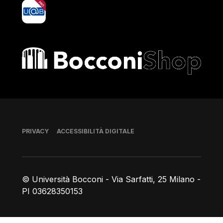
yoU@B
Bocconi shop
Piè di pagina
PRIVACY
ACCESSIBILITÀ DIGITALE
© Università Bocconi - Via Sarfatti, 25 Milano -
PI 03628350153