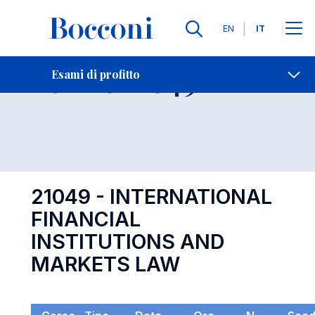
Lingue
EN
IT
Contatti
-
Esame 21049
Esami di profitto
Open s
21049 - INTERNATIONAL
FINANCIAL
INSTITUTIONS AND
MARKETS LAW