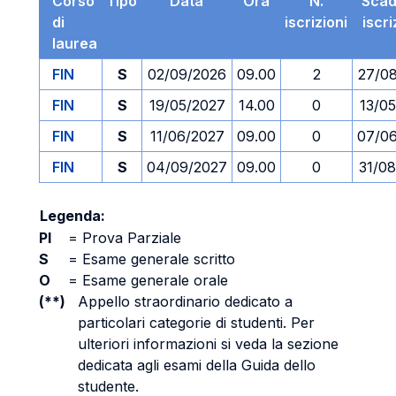
Corso
Tipo
Data
Ora
N.
Sca
di
iscrizioni
iscr
laurea
FIN
S
02/09/2026
09.00
2
27/0
FIN
S
19/05/2027
14.00
0
13/0
FIN
S
11/06/2027
09.00
0
07/0
FIN
S
04/09/2027
09.00
0
31/0
Legenda:
PI
=
Prova Parziale
S
=
Esame generale scritto
O
=
Esame generale orale
(**)
Appello straordinario dedicato a
particolari categorie di studenti. Per
ulteriori informazioni si veda la sezione
dedicata agli esami della Guida dello
studente.