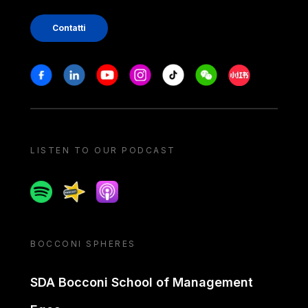
Contatti
Stay in touch
Facebook
Linkedin
Youtube
Instagram
Tiktok
Weechat
Xiaohongshu/
LISTEN TO OUR PODCAST
Spotify
Spreaker
Apple podcast
BOCCONI SPHERES
SDA Bocconi School of Management