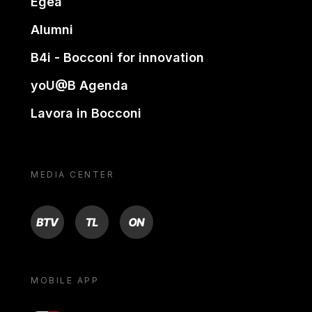
Egea
Alumni
B4i - Bocconi for innovation
yoU@B Agenda
Lavora in Bocconi
MEDIA CENTER
BTV
TL
ON
MOBILE APP